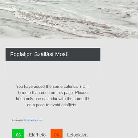
Foglaljon Szállást Most!
You have added the same calendar (ID =
1) more than once on this page. Please
keep only one calendar with the same ID
on a page to avoid conflicts.
Powered by
Booking Calendar
-
Elérhető
-
Lefoglalva
06
06