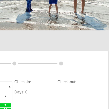
Check-in:
...
Check-out:
...
›
Days:
0
V
2
9