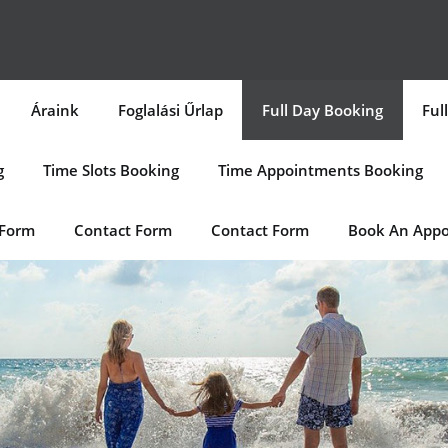
Áraink
Foglalási Űrlap
Full Day Booking
Ful
g
Time Slots Booking
Time Appointments Booking
 Form
Contact Form
Contact Form
Book An App