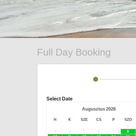
Full Day Booking
Select Date
Augusztus
2026
H
K
SZE
CS
P
SZO
1
3
4
5
6
7
8