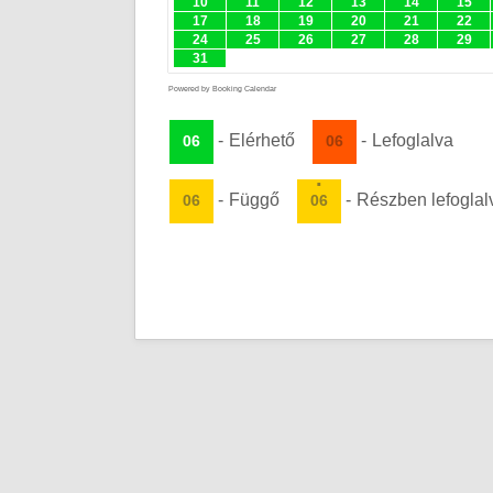
10
11
12
13
14
15
17
18
19
20
21
22
24
25
26
27
28
29
31
Powered by
Booking Calendar
-
Elérhető
-
Lefoglalva
06
06
·
-
Függő
-
Részben lefoglal
06
06