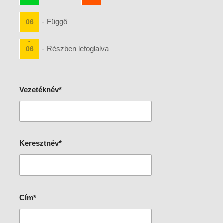
-
Függő
06
·
-
Részben lefoglalva
06
Vezetéknév*
Keresztnév*
Cím*