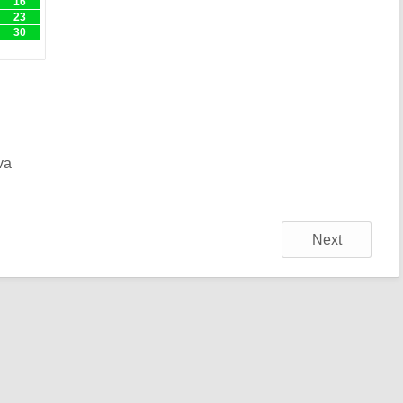
16
23
30
va
Next