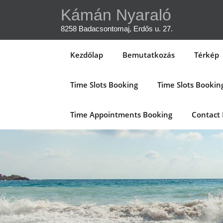
Skip
Kámán Nyaraló
to
content
8258 Badacsontomaj, Erdős u. 27.
Kezdőlap
Bemutatkozás
Térkép
Time Slots Booking
Time Slots Bookin
Time Appointments Booking
Contact